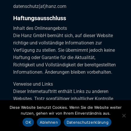
datenschutz(at)hanz.com
Haftungsausschluss
Inhalt des Onlineangebots
Die Hanz GmbH bemüht sich, auf dieser Website
richtige und vollständige Informationen zur
Verfügung zu stellen. Sie übernimmt jedoch keine
Haftung oder Garantie für die Aktualität,
Richtigkeit und Vollständigkeit der bereitgestellten
Informationen. Änderungen bleiben vorbehalten.
Verweise und Links
Dieser Internetauftritt enthält Links zu anderen
Websites. Trotz sorgfältiger inhaltlicher Kontrolle
übernimmt Hanz GmbH keine Haftung oder
Diese Website benutzt Cookies. Wenn Sie die Website weiter
Garantie für den Inhalt von Internetseiten, auf die
nutzen, gehen wir von Ihrem Einverständnis aus.
dieser Internetauftritt direkt oder indirekt verweist.
OK
Ablehnen
Datenschutzerklärung
Besucher folgen Verbindungen zu anderen