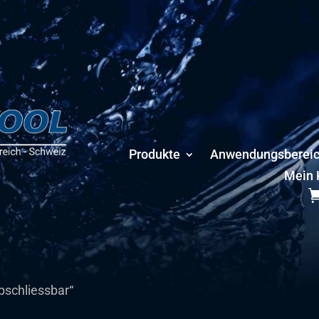
Produkte
Anwendungsberei
Mein 
bschliessbar“